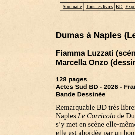
Sommaire
Tous les livres
BD
Expo
Dumas à Naples (Le
Fiamma Luzzati (scén
Marcella Onzo (dessin
128 pages
Actes Sud BD - 2026 - Fr
Bande Dessinée
Remarquable BD très librem
Naples
Le Corricolo
de Dum
s’y met en scène elle-même
elle est abordée par un hom