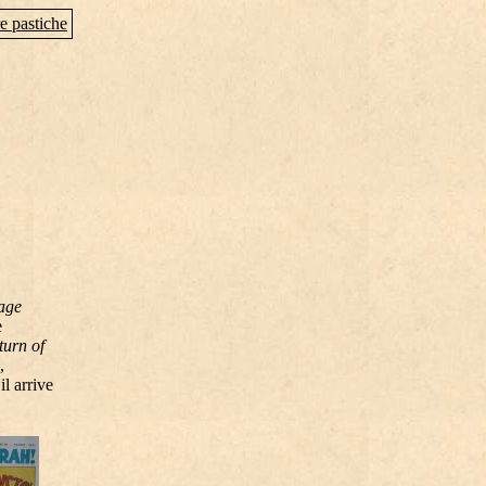
e pastiche
tage
e
turn of
,
l arrive