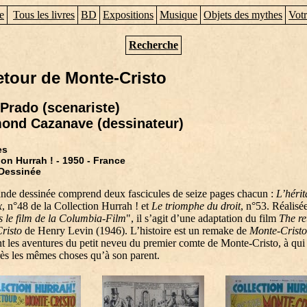
e
Tous les livres
BD
Expositions
Musique
Objets des mythes
Votr
Recherche
etour de Monte-Cristo
Prado (scenariste)
ond Cazanave (dessinateur)
es
ion Hurrah ! - 1950 - France
Dessinée
ande dessinée comprend deux fascicules de seize pages chacun :
L’héri
x
, n°48 de la Collection Hurrah ! et
Le triomphe du droit
, n°53. Réalisé
s le film de la Columbia-Film
", il s’agit d’une adaptation du film
The re
risto
de Henry Levin (1946). L’histoire est un remake de
Monte-Cristo
t les aventures du petit neveu du premier comte de Monte-Cristo, à qui i
rès les mêmes choses qu’à son parent.