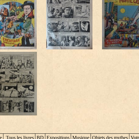
e
Tous les livres
BD
Expositions
Musique
Objets des mythes
Votr