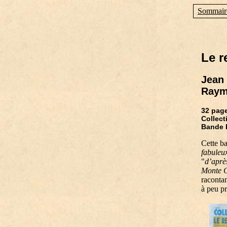
Sommair
Le r
Jean 
Raym
32 pag
Collect
Bande 
Cette b
fabuleu
"
d’aprè
Monte C
racontan
à peu p