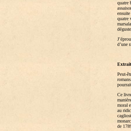
quatre 
assaiso
ensuite
quatre 
marsala
déguste
J’éprou
d’une r
Extrai
Peut-êt
romans 
pourrait
Ce livr
manière
moral e
au ridi
caglios
monarch
de 178