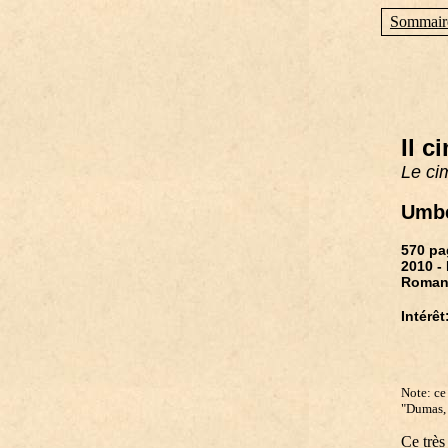
Sommair
Il c
Le ci
Umbe
570 pa
2010 - 
Roma
Intérêt:
Note: ce 
"Dumas, 
Ce très