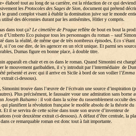
» élaboré tout au long de sa carrière, est la rédaction de ce qui deviend
ssivement les
Protocoles des Sages de Sion
, document qui prétend décri
 le grand complot visant à établir la domination juive sur le monde entie
a utilisé des décennies durant par les antisémites, Hitler y compris.
as dans tout ça?
Le cimetière de Prague
reflète de bout en bout la prod
on d’Umberto Eco puisque tous les personnages du roman – sauf Simon
sté dans la réalité, de même que de très nombreux épisodes, Eco s’étant
é, si l’on ose dire, de les agencer en un récit unique. Et parmi ses sourc
ables, Dumas figure en bonne place, à double titre.
ain apparaît en chair et en os dans le roman. Quand Simonini est chargé
trer le mouvement garibaldien, il s’y introduit par l’intermédiaire de Du
 été présenté et avec qui il arrive en Sicile à bord de son voilier l’
Emma
 extrait ci-dessous).
, Simonini trouve dans l’œuvre de l’écrivain une source d’inspiration (
autres). Plus précisément, le faussaire voue une admiration sans borne 
man
Joseph Balsamo
: il voit dans la scène du rassemblement occulte des
qui planifient la révolution française le modèle absolu de la théorie du
. Et il se servira de cette scène dans toute son œuvre d’inventeur de
ations (voir deuxième extrait ci-dessous). A défaut d’être centrale, la pl
ans ce remarquable roman est donc tout à fait importante.