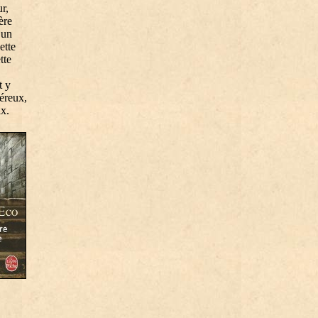
r,
ère
’un
ette
tte
t y
véreux,
ix.