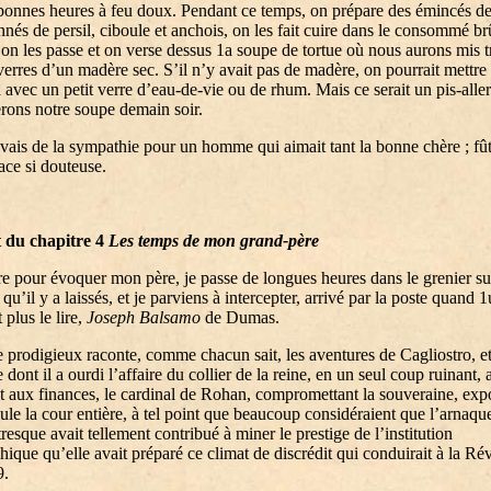
bonnes heures à feu doux. Pendant ce temps, on prépare des émincés de
nnés de persil, ciboule et anchois, on les fait cuire dans le consommé br
 on les passe et on verse dessus 1a soupe de tortue où nous aurons mis t
verres d’un madère sec. S’il n’y avait pas de madère, on pourrait mettre
 avec un petit verre d’eau-de-vie ou de rhum. Mais ce serait un pis-alle
rons notre soupe demain soir.
vais de la sympathie pour un homme qui aimait tant la bonne chère ; fût
ace si douteuse.
t du chapitre 4
Les temps de mon grand-père
re pour évoquer mon père, je passe de longues heures dans le grenier su
qu’il y a laissés, et je parviens à intercepter, arrivé par la poste quand 1
 plus le lire,
Joseph Balsamo
de Dumas.
e prodigieux raconte, comme chacun sait, les aventures de Cagliostro, et
 dont il a ourdi l’affaire du collier de la reine, en un seul coup ruinant, 
t aux finances, le cardinal de Rohan, compromettant la souveraine, exp
cule la cour entière, à tel point que beaucoup considéraient que l’arnaqu
tresque avait tellement contribué à miner le prestige de l’institution
ique qu’elle avait préparé ce climat de discrédit qui conduirait à la Ré
9.