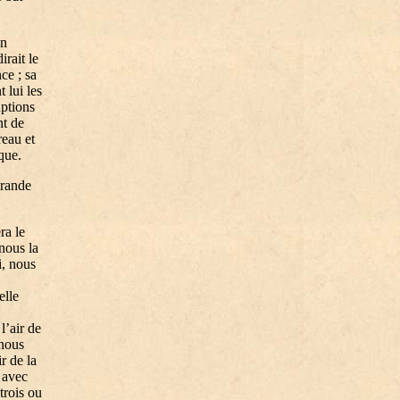
on
irait le
ce ; sa
 lui les
uptions
nt de
reau et
nque.
grande
ra le
nous la
i, nous
elle
l’air de
 nous
r de la
 avec
 trois ou