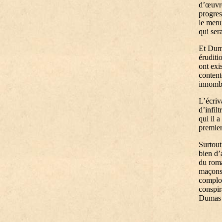
d’œuvre
progre
le menu
qui ser
Et Dum
éruditi
ont exi
content
innombr
L’écriv
d’infil
qui il a
premier
Surtout
bien d’
du ro
maçons 
complot
conspir
Dumas d