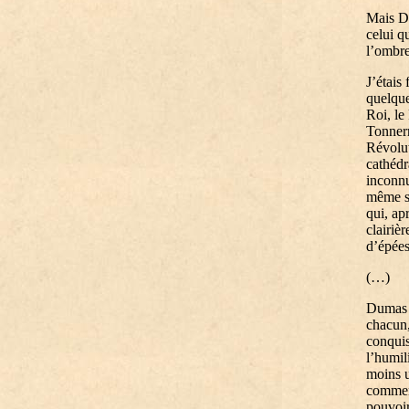
Mais Du
celui q
l’ombre
J’étais
quelque
Roi, le
Tonnerr
Révolut
cathédr
inconnu
même so
qui, ap
clairiè
d’épées
(…)
Dumas é
chacun,
conquis
l’humil
moins u
comment
pouvoir