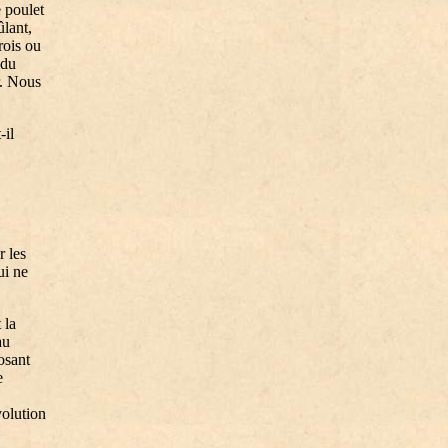
 poulet
ûlant,
rois ou
 du
r. Nous
-il
r les
ui ne
 la
au
osant
e
volution