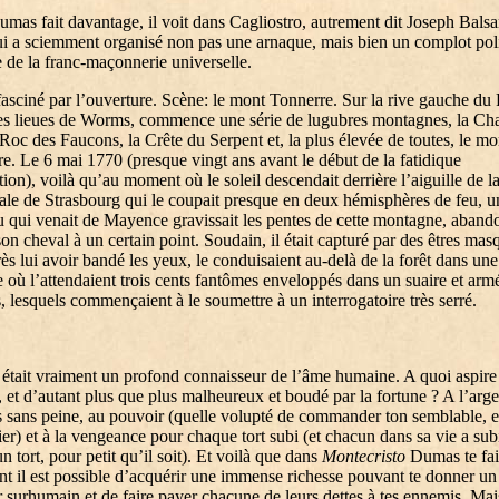
mas fait davantage, il voit dans Cagliostro, autrement dit Joseph Bals
ui a sciemment organisé non pas une arnaque, mais bien un complot poli
 de la franc-maçonnerie universelle.
 fasciné par l’ouverture. Scène: le mont Tonnerre. Sur la rive gauche du 
s lieues de Worms, commence une série de lugubres montagnes, la Cha
 Roc des Faucons, la Crête du Serpent et, la plus élevée de toutes, le mo
e. Le 6 mai 1770 (presque vingt ans avant le début de la fatidique
ion), voilà qu’au moment où le soleil descendait derrière l’aiguille de l
ale de Strasbourg qui le coupait presque en deux hémisphères de feu, u
 qui venait de Mayence gravissait les pentes de cette montagne, aband
n cheval à un certain point. Soudain, il était capturé par des êtres mas
rès lui avoir bandé les yeux, le conduisaient au-delà de la forêt dans une
re où l’attendaient trois cents fantômes enveloppés dans un suaire et arm
, lesquels commençaient à le soumettre à un interrogatoire très serré.
tait vraiment un profond connaisseur de l’âme humaine. A quoi aspire
 et d’autant plus que plus malheureux et boudé par la fortune ? A l’arge
 sans peine, au pouvoir (quelle volupté de commander ton semblable, e
ier) et à la vengeance pour chaque tort subi (et chacun dans sa vie a sub
n tort, pour petit qu’il soit). Et voilà que dans
Montecristo
Dumas te fai
 il est possible d’acquérir une immense richesse pouvant te donner un
 surhumain et de faire payer chacune de leurs dettes à tes ennemis. Mai