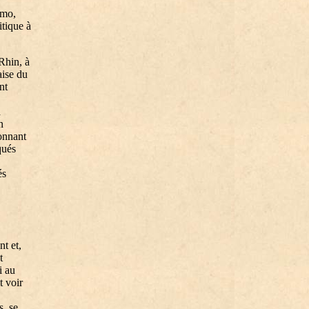
amo,
tique à
Rhin, à
ise du
nt
a
n
onnant
qués
és
nt et,
t
i au
t voir
s, se