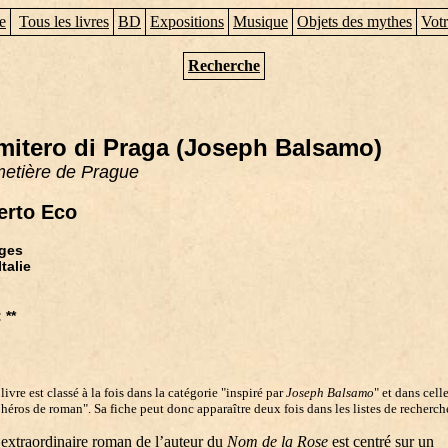
e
Tous les livres
BD
Expositions
Musique
Objets des mythes
Votr
Recherche
imitero di Praga (Joseph Balsamo)
metière de Prague
rto Eco
ges
Italie
n
 **
livre est classé à la fois dans la catégorie "inspiré par
Joseph Balsamo
" et dans cell
héros de roman". Sa fiche peut donc apparaître deux fois dans les listes de recherch
 extraordinaire roman de l’auteur du
Nom de la Rose
est centré sur un