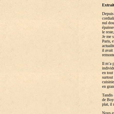
Extrai
Depuis l
cordiali
nul dou
épaisse
le rest
Je me s
Paris, 
actuali
il avai
remont
Il m’a 
individ
en tout
surtout
cuisini
en gran
Tandis 
de Boye
plat, il
Nous av