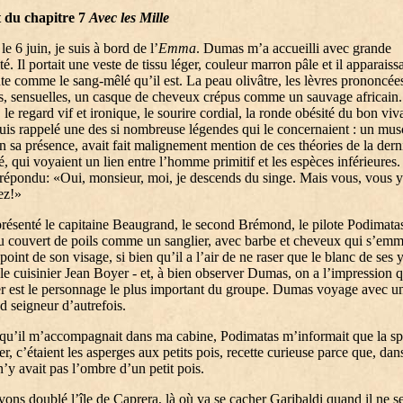
t du chapitre 7
Avec les Mille
e 6 juin, je suis à bord de l’
Emma
. Dumas m’a accueilli avec grande
té. Il portait une veste de tissu léger, couleur marron pâle et il apparaiss
te comme le sang-mêlé qu’il est. La peau olivâtre, les lèvres prononcée
s, sensuelles, un casque de cheveux crépus comme un sauvage africain
e, le regard vif et ironique, le sourire cordial, la ronde obésité du bon v
uis rappelé une des si nombreuse légendes qui le concernaient : un mus
en sa présence, avait fait malignement mention de ces théories de la dern
té, qui voyaient un lien entre l’homme primitif et les espèces inférieures. 
t répondu: «Oui, monsieur, moi, je descends du singe. Mais vous, vous y
ez!»
présenté le capitaine Beaugrand, le second Brémond, le pilote Podimata
u couvert de poils comme un sanglier, avec barbe et cheveux qui s’emm
 point de son visage, si bien qu’il a l’air de ne raser que le blanc de ses 
 le cuisinier Jean Boyer - et, à bien observer Dumas, on a l’impression q
er est le personnage le plus important du groupe. Dumas voyage avec un
d seigneur d’autrefois.
qu’il m’accompagnait dans ma cabine, Podimatas m’informait que la spé
r, c’étaient les asperges aux petits pois, recette curieuse parce que, dan
 n’y avait pas l’ombre d’un petit pois.
ons doublé l’île de Caprera, là où va se cacher Garibaldi quand il ne se