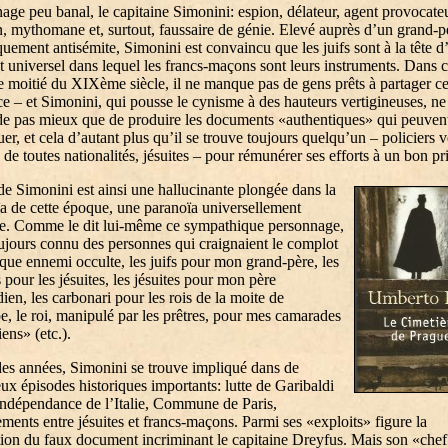
age peu banal, le capitaine Simonini: espion, délateur, agent provocateu
n, mythomane et, surtout, faussaire de génie. Elevé auprès d’un grand-p
quement antisémite, Simonini est convaincu que les juifs sont à la tête d
 universel dans lequel les francs-maçons sont leurs instruments. Dans c
e moitié du XIXème siècle, il ne manque pas de gens prêts à partager ce
e – et Simonini, qui pousse le cynisme à des hauteurs vertigineuses, ne
 pas mieux que de produire les documents «authentiques» qui peuven
uer, et cela d’autant plus qu’il se trouve toujours quelqu’un – policiers 
 de toutes nationalités, jésuites – pour rémunérer ses efforts à un bon pr
de Simonini est ainsi une hallucinante plongée dans la
a de cette époque, une paranoïa universellement
ée. Comme le dit lui-même ce sympathique personnage,
oujours connu des personnes qui craignaient le complot
que ennemi occulte, les juifs pour mon grand-père, les
pour les jésuites, les jésuites pour mon père
dien, les carbonari pour les rois de la moite de
e, le roi, manipulé par les prêtres, pour mes camarades
ens» (etc.).
des années, Simonini se trouve impliqué dans de
x épisodes historiques importants: lutte de Garibaldi
indépendance de l’Italie, Commune de Paris,
ements entre jésuites et francs-maçons. Parmi ses «exploits» figure la
tion du faux document incriminant le capitaine Dreyfus. Mais son «chef