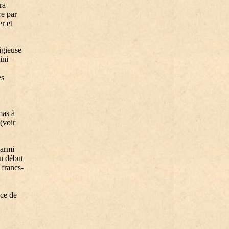
ra
re par
r et
igieuse
ini –
es
mas à
(voir
parmi
au début
 francs-
ace de