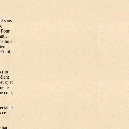
ait sans
s,
. Pour
ivant…
cadin à
ière
Et lui,
s (un
êlent
yeux) et
ue le
e cour,
cialité
s ce
 bat