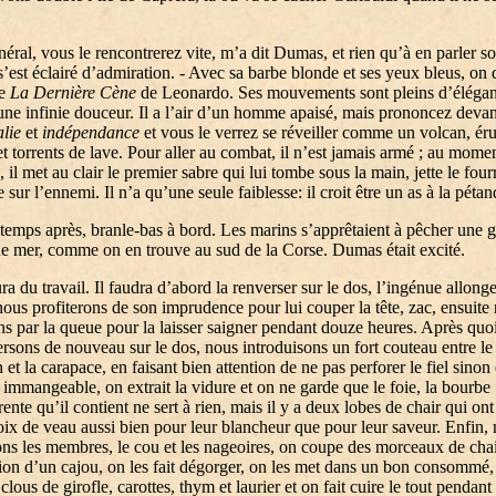
néral, vous le rencontrerez vite, m’a dit Dumas, et rien qu’à en parler s
s’est éclairé d’admiration. - Avec sa barbe blonde et ses yeux bleus, on d
e
La Dernière Cène
de Leonardo. Ses mouvements sont pleins d’élégan
une infinie douceur. Il a l’air d’un homme apaisé, mais prononcez devant
alie
et
indépendance
et vous le verrez se réveiller comme un volcan, ér
et torrents de lave. Pour aller au combat, il n’est jamais armé ; au mome
, il met au clair le premier sabre qui lui tombe sous la main, jette le four
e sur l’ennemi. Il n’a qu’une seule faiblesse: il croit être un as à la péta
temps après, branle-bas à bord. Les marins s’apprêtaient à pêcher une 
de mer, comme on en trouve au sud de la Corse. Dumas était excité.
aura du travail. Il faudra d’abord la renverser sur le dos, l’ingénue allonge
nous profiterons de son imprudence pour lui couper la tête, zac, ensuite 
s par la queue pour la laisser saigner pendant douze heures. Après quo
ersons de nouveau sur le dos, nous introduisons un fort couteau entre le
 et la carapace, en faisant bien attention de ne pas perforer le fiel sinon 
 immangeable, on extrait la vidure et on ne garde que le foie, la bourbe
rente qu’il contient ne sert à rien, mais il y a deux lobes de chair qui ont 
ix de veau aussi bien pour leur blancheur que pour leur saveur. Enfin,
ns les membres, le cou et les nageoires, on coupe des morceaux de chai
on d’un cajou, on les fait dégorger, on les met dans un bon consommé,
clous de girofle, carottes, thym et laurier et on fait cuire le tout pendant