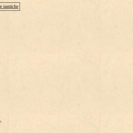
e pastiche
e
e.