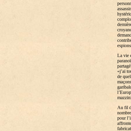
personn
assassi
hystéri
complot
dernièr
croyanc
demande
contrib
espions
La vie 
paranoï
partag
«j’ai t
de quel
maçons 
garibal
l’Europ
mazzini
Au fil 
nombreu
pour l’
affront
fabrica