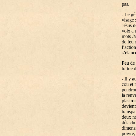
pas.
- Le gé
visage 
Jésus d
voix a 
mots
It
de feu 
l’action
s’élanc
Peu de 
tortue 
- Il y 
cou et 
pendron
la renv
plastron
devient
transpa
deux no
détacho
dimensi
poivre, 