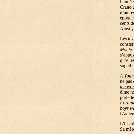
l’année
Cristo 
d’autre
époque.
cents d
Ainsi y
Les tex
conster
Monte-
s’appuy
qu’elle
superbe
A Young
ne pas
the wor
dime no
porte l
Fortun
boys w
L’auteu
L’histo
Sa mère