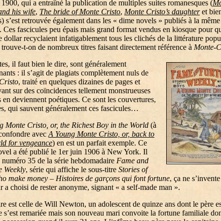
 1900, qui a entraîné la publication de multiples suites romanesques (
Mo
and his wife
,
The bride of Monte Cristo
,
Monte Cristo’s daughter
et bie
s) s’est retrouvée également dans les « dime novels » publiés à la même
 Ces fascicules peu épais mais grand format vendus en kiosque pour q
e dollar recyclaient infatigablement tous les clichés de la littérature popu
 trouve-t-on de nombreux titres faisant directement référence à
Monte-C
tes, il faut bien le dire, sont généralement
nants : il s’agit de plagiats complètement nuls de
Cristo
, traité en quelques dizaines de pages et
ant sur des coïncidences tellement monstrueuses
s en deviennent poétiques. Ce sont les couvertures,
s, qui sauvent généralement ces fascicules…
 Monte Cristo, or, the Richest Boy in the World
(à
 confondre avec
A Young Monte Cristo, or, back to
ld for vengeance
) en est un parfait exemple. Ce
vel a été publié le 1er juin 1906 à New York. Il
e numéro 35 de la série hebdomadaire
Fame and
e Weekly
, série qui affiche le sous-titre
Stories of
ho make money
–
Histoires de garçons qui font fortune
, ça ne s’invente
r a choisi de rester anonyme, signant « a self-made man ».
ire est celle de Will Newton, un adolescent de quinze ans dont le père es
 s’est remariée mais son nouveau mari convoite la fortune familiale don