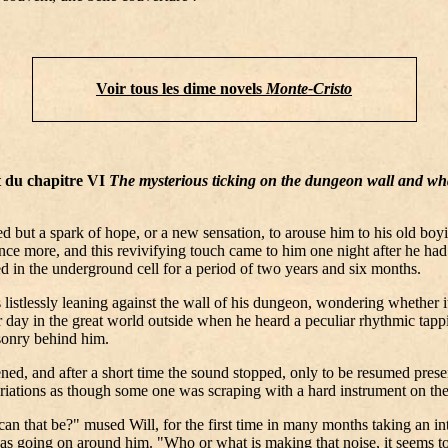
Voir tous les dime novels
Monte-Cristo
t du chapitre
VI
The mysterious ticking on the dungeon wall and wh
ed but a spark of hope, or a new sensation, to arouse him to his old boy
nce more, and this revivifying touch came to him one night after he ha
 in the underground cell for a period of two years and six months.
listlessly leaning against the wall of his dungeon, wondering whether 
r day in the great world outside when he heard a peculiar rhythmic tapp
sonry behind him.
ened, and after a short time the sound stopped, only to be resumed prese
riations as though some one was scraping with a hard instrument on the
an that be?" mused Will, for the first time in many months taking an int
s going on around him. "Who or what is making that noise, it seems t