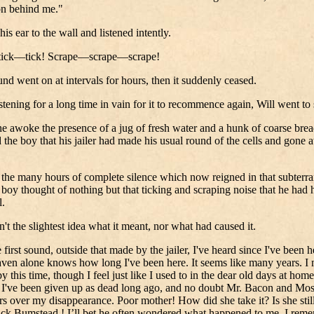
on behind me."
his ear to the wall and listened intently.
ick—tick! Scrape—scrape—scrape!
nd went on at intervals for hours, then it suddenly ceased.
istening for a long time in vain for it to recommence again, Will went to 
 awoke the presence of a jug of fresh water and a hunk of coarse bre
the boy that his jailer had made his usual round of the cells and gone
the many hours of complete silence which now reigned in that subterr
e boy thought of nothing but that ticking and scraping noise that he had 
l.
't the slightest idea what it meant, nor what had caused it.
e first sound, outside that made by the jailer, I've heard since I've been h
ven alone knows how long I've been here. It seems like many years. I 
y this time, though I feel just like I used to in the dear old days at hom
 I've been given up as dead long ago, and no doubt Mr. Bacon and Mo
rs over my disappearance. Poor mother! How did she take it? Is she still
k Bumstead ! I’ll bet he often wondered what happened to me. I reme