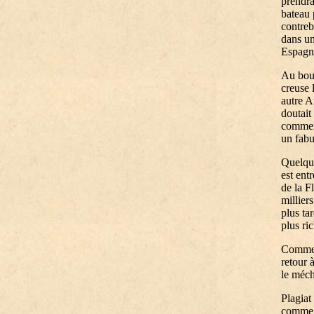
prendra
bateau 
contreb
dans un
Espagno
Au bout
creuse 
autre A
doutait
comment
un fabu
Quelque
est ent
de la F
millier
plus ta
plus ri
Comme l’
retour 
le méch
Plagiat
comme s