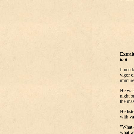
Extrai
to it
It need
vigor o
immured
He was 
night o
the ma
He list
with va
"What c
what wa