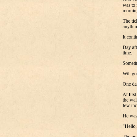
was to 
morning
The tic
anythin
It cont
Day aft
time.
Sometim
Will got
One day
At firs
the wal
few inc
He was 
"Hello,
The noi