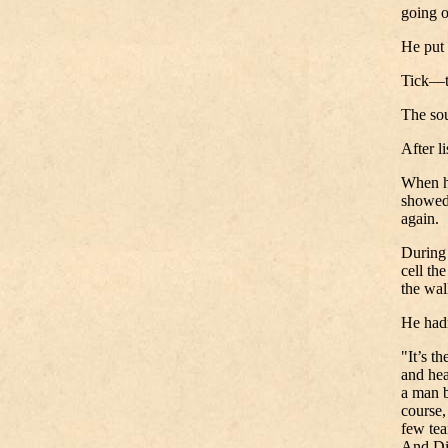
going 
He put 
Tick—t
The sou
After l
When he
showed 
again.
During 
cell th
the wal
He hadn
"It’s th
and hea
a man b
course,
few tea
And Dic