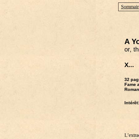
Sommair
A Y
or, t
X...
32 pag
Fame a
Roma
Intérêt
L’extra