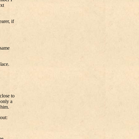
ext
"
rer, if
 same
lace.
close to
 only a
 him.
out:
be