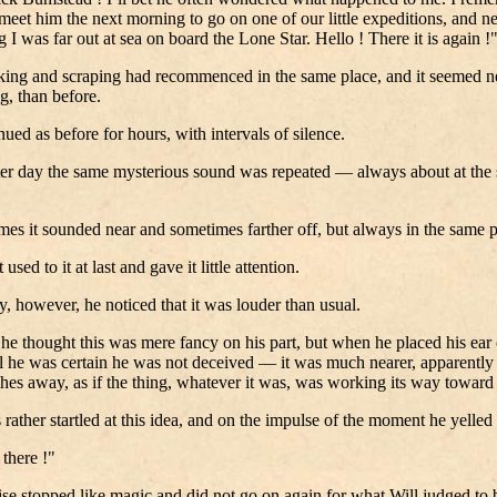
meet him the next morning to go on one of our little expeditions, and n
 I was far out at sea on board the Lone Star. Hello ! There it is again !
king and scraping had recommenced in the same place, and it seemed nea
g, than before.
inued as before for hours, with intervals of silence.
er day the same mysterious sound was repeated — always about at the
es it sounded near and sometimes farther off, but always in the same p
 used to it at last and gave it little attention.
, however, he noticed that it was louder than usual.
t he thought this was mere fancy on his part, but when he placed his ear 
l he was certain he was not deceived — it was much nearer, apparently
hes away, as if the thing, whatever it was, was working its way toward
rather startled at this idea, and on the impulse of the moment he yelled 
 there !"
se stopped like magic and did not go on again for what Will judged to 