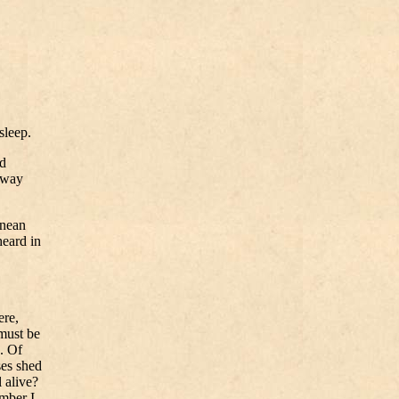
sleep.
ad
 away
anean
heard in
ere,
must be
e. Of
ses shed
 alive?
mber I