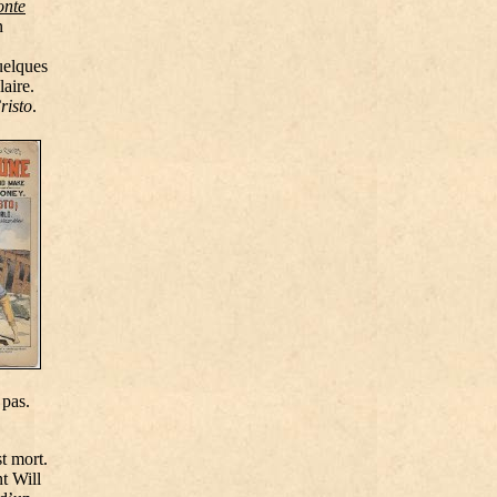
nte
n
uelques
laire.
risto
.
 pas.
t mort.
t Will