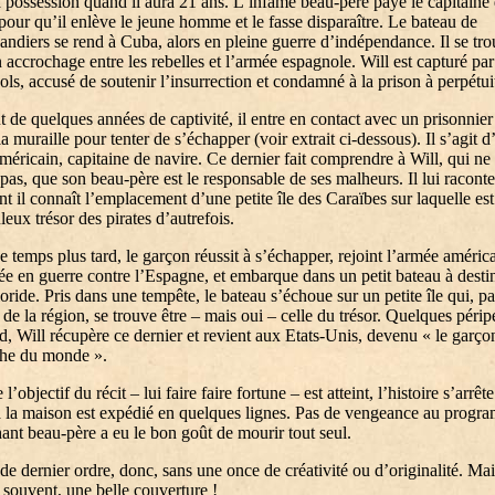
 possession quand il aura 21 ans. L’infâme beau-père paye le capitaine
pour qu’il enlève le jeune homme et le fasse disparaître. Le bateau de
andiers se rend à Cuba, alors en pleine guerre d’indépendance. Il se tro
 accrochage entre les rebelles et l’armée espagnole. Will est capturé par
ls, accusé de soutenir l’insurrection et condamné à la prison à perpétui
 de quelques années de captivité, il entre en contact avec un prisonnier
la muraille pour tenter de s’échapper (voir extrait ci-dessous). Il s’agit d
méricain, capitaine de navire. Ce dernier fait comprendre à Will, qui ne
 pas, que son beau-père est le responsable de ses malheurs. Il lui raconte
 il connaît l’emplacement d’une petite île des Caraïbes sur laquelle es
leux trésor des pirates d’autrefois.
 temps plus tard, le garçon réussit à s’échapper, rejoint l’armée améric
rée en guerre contre l’Espagne, et embarque dans un petit bateau à desti
loride. Pris dans une tempête, le bateau s’échoue sur un petite île qui, pa
s de la région, se trouve être – mais oui – celle du trésor. Quelques périp
rd, Will récupère ce dernier et revient aux Etats-Unis, devenu « le garço
che du monde ».
objectif du récit – lui faire faire fortune – est atteint, l’histoire s’arrête
à la maison est expédié en quelques lignes. Pas de vengeance au progr
ant beau-père a eu le bon goût de mourir tout seul.
 de dernier ordre, donc, sans une once de créativité ou d’originalité. Mai
ouvent, une belle couverture !