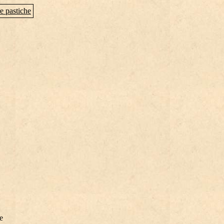
e pastiche
e