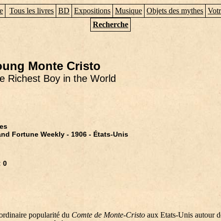
e
Tous les livres
BD
Expositions
Musique
Objets des mythes
Votr
Recherche
oung Monte Cristo
he Richest Boy in the World
es
nd Fortune Weekly - 1906 - États-Unis
n
: 0
ordinaire popularité du
Comte de Monte-Cristo
aux Etats-Unis autour d