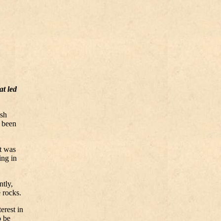
at led
ish
d been
it was
ing in
ntly,
 rocks.
erest in
o be