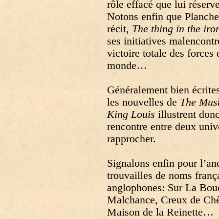
rôle effacé que lui réserv
Notons enfin que Planchet
récit,
The thing in the ir
ses initiatives malencontr
victoire totale des forces 
monde…
Généralement bien écrites
les nouvelles de
The Musk
King Louis
illustrent don
rencontre entre deux univ
rapprocher.
Signalons enfin pour l’a
trouvailles de noms franç
anglophones: Sur La Bouc
Malchance, Creux de Chèv
Maison de la Reinette…