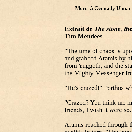
Merci
à Gennady Ulman d
Extrait de
The stone, th
Tim Mendees
"The time of chaos is upo
and grabbed Aramis by h
from Yuggoth, and the sta
the Mighty Messenger fro
"He's crazed!" Porthos w
"Crazed? You think me m
friends, I wish it were so.
Aramis reached through th