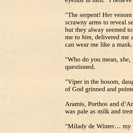
eyelids in turn. "I believ
"The serpent! Her venom r
scrawny arms to reveal se
but they alway seemed to
me to
him
, delivered me a
can wear me like a mask.
"Who do you mean,
she
,
questioned.
"Viper in the bosom, dau
of God grinned and point
Aramis, Porthos and d’Art
was pale as milk and tre
"Milady de Winter… my 