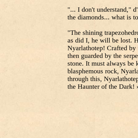
"... I don't understand," 
the diamonds... what is t
"The shining trapezohedro
as did I, he will be lost.
Nyarlathotep! Crafted by
then guarded by the serp
stone. It must always be k
blasphemous rock, Nyarl
through this, Nyarlathotep
the Haunter of the Dark! 