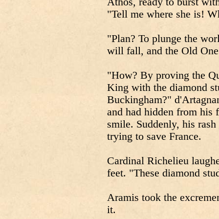
Athos, ready to burst wit
"Tell me where she is! Wh
"Plan? To plunge the worl
will fall, and the Old One
"How? By proving the Que
King with the diamond st
Buckingham?" d'Artagnan 
and had hidden from his f
smile. Suddenly, his ras
trying to save France.
Cardinal Richelieu laughed
feet. "These diamond stu
Aramis took the excremen
it.