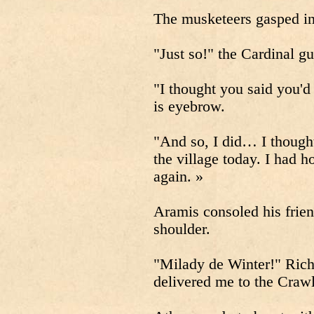
The musketeers gasped in
"Just so!" the Cardinal g
"I thought you said you'd
is eyebrow.
"And so, I did… I thought
the village today. I had h
again. »
Aramis consoled his frien
shoulder.
"Milady de Winter!" Riche
delivered me to the Craw