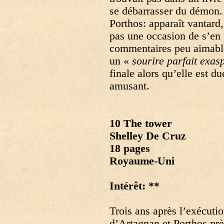
se débarrasser du démon. 
Porthos: apparaît vantard,
pas une occasion de s’en pr
commentaires peu aimable
un «
sourire parfait exas
finale alors qu’elle est d
amusant.
10 The tower
Shelley De Cruz
18 pages
Royaume-Uni
Intérêt: **
Trois ans après l’exécuti
d’Artagnan et Porthos prè