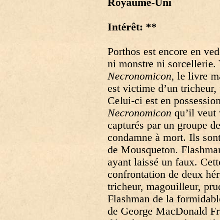
Royaume-Uni
Intérêt: **
Porthos est encore en vede
ni monstre ni sorcellerie.
Necronomicon
, le livre 
est victime d’un tricheu
Celui-ci est en possessio
Necronomicon
qu’il veut
capturés par un groupe de
condamne à mort. Ils so
de Mousqueton. Flashman s
ayant laissé un faux. Cet
confrontation de deux hé
tricheur, magouilleur, pr
Flashman de la formidab
de George MacDonald Fra