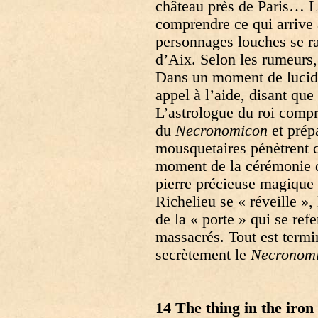
château près de Paris… L
comprendre ce qui arrive
personnages louches se r
d’Aix. Selon les rumeurs,
Dans un moment de lucidi
appel à l’aide, disant que
L’astrologue du roi comp
du
Necronomicon
et prép
mousquetaires pénètrent d
moment de la cérémonie d
pierre précieuse magique
Richelieu se « réveille »,
de la « porte » qui se re
massacrés. Tout est termi
secrètement le
Necronom
14 The thing in the iro